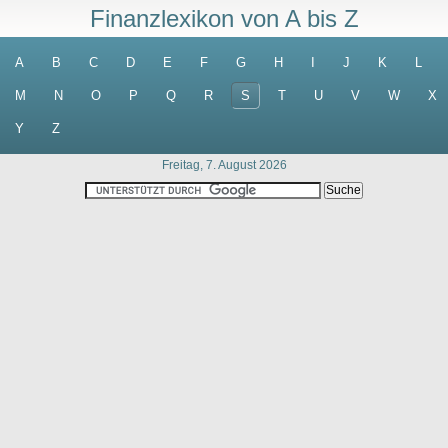
Finanzlexikon von A bis Z
A
B
C
D
E
F
G
H
I
J
K
L
M
N
O
P
Q
R
S
T
U
V
W
X
Y
Z
Freitag, 7. August 2026