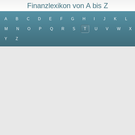
Finanzlexikon von A bis Z
A
B
C
D
E
F
G
H
I
J
K
L
M
N
O
P
Q
R
S
T
U
V
W
X
Y
Z