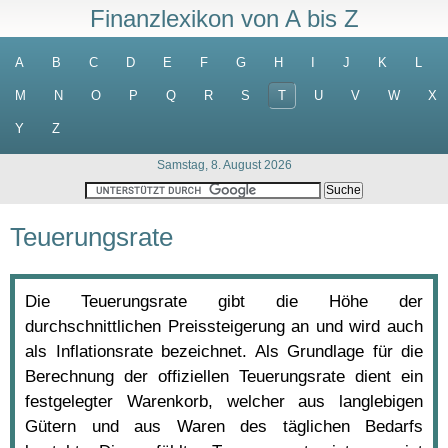
Finanzlexikon von A bis Z
A
B
C
D
E
F
G
H
I
J
K
L
M
N
O
P
Q
R
S
T
U
V
W
X
Y
Z
Samstag, 8. August 2026
Teuerungsrate
Die Teuerungsrate gibt die Höhe der
durchschnittlichen Preissteigerung an und wird auch
als Inflationsrate bezeichnet. Als Grundlage für die
Berechnung der offiziellen Teuerungsrate dient ein
festgelegter Warenkorb, welcher aus langlebigen
Gütern und aus Waren des täglichen Bedarfs