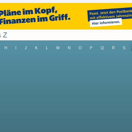
s Z
H
I
J
K
L
M
N
O
P
Q
R
S