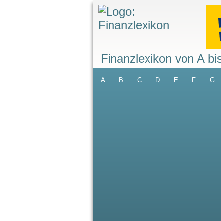
Finanzlexikon von A bi
A
B
C
D
E
F
G