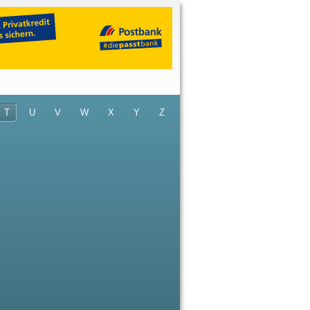
T
U
V
W
X
Y
Z