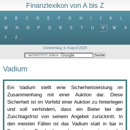
Finanzlexikon von A bis Z
A
B
C
D
E
F
G
H
I
J
K
L
M
N
O
P
Q
R
S
T
U
V
W
X
Y
Z
Donnerstag, 6. August 2026
Vadium
Ein Vadium stellt eine Sicherheitsleistung im
Zusammenhang mit einer Auktion dar. Diese
Sicherheit ist im Vorfeld einer Auktion zu hinterlegen
und soll verhindern, dass ein Bieter bei der
Zuschlagsfrist von seinem Angebot zurücktritt. In
den meisten Fällen ist das Vadium statt in bar in