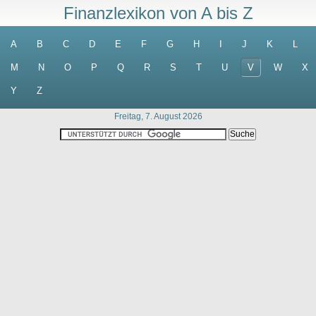
Finanzlexikon von A bis Z
A
B
C
D
E
F
G
H
I
J
K
L
M
N
O
P
Q
R
S
T
U
V
W
X
Y
Z
Freitag, 7. August 2026