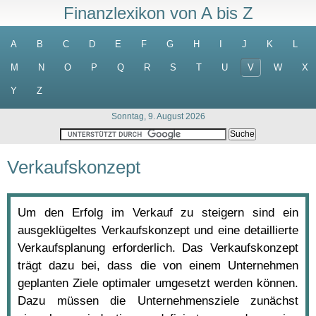
Finanzlexikon von A bis Z
A
B
C
D
E
F
G
H
I
J
K
L
M
N
O
P
Q
R
S
T
U
V
W
X
Y
Z
Sonntag, 9. August 2026
Verkaufskonzept
Um den Erfolg im Verkauf zu steigern sind ein
ausgeklügeltes Verkaufskonzept und eine detaillierte
Verkaufsplanung erforderlich. Das Verkaufskonzept
trägt dazu bei, dass die von einem Unternehmen
geplanten Ziele optimaler umgesetzt werden können.
Dazu müssen die Unternehmensziele zunächst