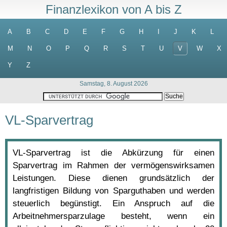
Finanzlexikon von A bis Z
A
B
C
D
E
F
G
H
I
J
K
L
M
N
O
P
Q
R
S
T
U
V
W
X
Y
Z
Samstag, 8. August 2026
VL-Sparvertrag
VL-Sparvertrag ist die Abkürzung für einen
Sparvertrag im Rahmen der vermögenswirksamen
Leistungen. Diese dienen grundsätzlich der
langfristigen Bildung von Sparguthaben und werden
steuerlich begünstigt. Ein Anspruch auf die
Arbeitnehmersparzulage besteht, wenn ein