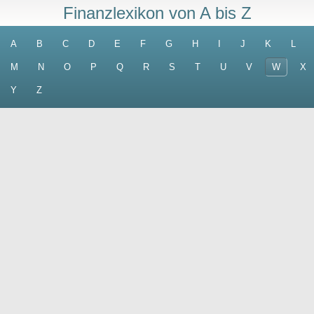
Finanzlexikon von A bis Z
A
B
C
D
E
F
G
H
I
J
K
L
M
N
O
P
Q
R
S
T
U
V
W
X
Y
Z