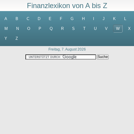
Finanzlexikon von A bis Z
A
B
C
D
E
F
G
H
I
J
K
L
M
N
O
P
Q
R
S
T
U
V
W
X
Y
Z
Freitag, 7. August 2026