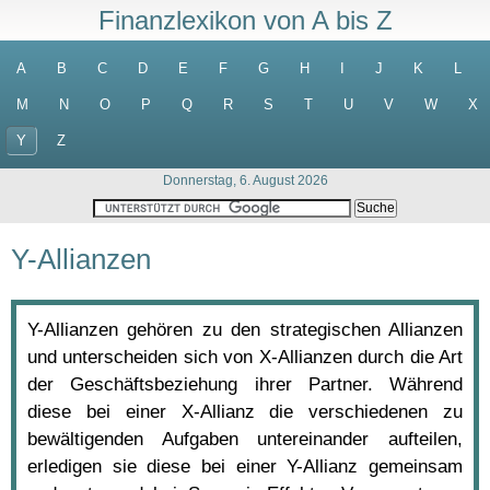
Finanzlexikon von A bis Z
A
B
C
D
E
F
G
H
I
J
K
L
M
N
O
P
Q
R
S
T
U
V
W
X
Y
Z
Donnerstag, 6. August 2026
Y-Allianzen
Y-Allianzen gehören zu den strategischen Allianzen
und unterscheiden sich von X-Allianzen durch die Art
der Geschäftsbeziehung ihrer Partner. Während
diese bei einer X-Allianz die verschiedenen zu
bewältigenden Aufgaben untereinander aufteilen,
erledigen sie diese bei einer Y-Allianz gemeinsam