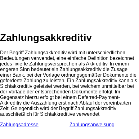
Zahlungsakkreditiv
Der Begriff Zahlungsakkreditiv wird mit unterschiedlichen
Bedeutungen verwendet, eine einfache Definition bezeichnet
jedes fixierte Zahlungsversprechen als Akkreditiv. In einem
engeren Sinn bedeutet ein Zahlungsakkreditiv die Zusage
einer Bank, bei der Vorlage ordnungsgemäßer Dokumente die
geforderte Zahlung zu leisten. Ein Zahlungsakkreditiv kann als
Sichtakkreditiv geleistet werden, bei welchem unmittelbar bei
der Vorlage der entsprechenden Dokumente erfolgt. Im
Gegensatz hierzu erfolgt bei einem Deferred-Payment-
Akkreditiv die Auszahlung erst nach Ablauf der vereinbarten
Zeit. Gelegentlich wird der Begriff Zahlungsakkreditiv
ausschließlich für Sichtakkreditive verwendet.
Zahlungsadresse
Zahlungsanweisung