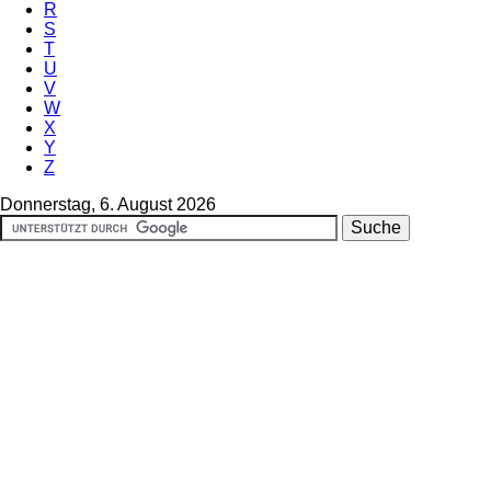
R
S
T
U
V
W
X
Y
Z
Donnerstag, 6. August 2026