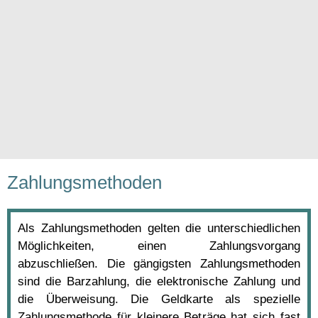
Zahlungsmethoden
Als Zahlungsmethoden gelten die unterschiedlichen
Möglichkeiten, einen Zahlungsvorgang
abzuschließen. Die gängigsten Zahlungsmethoden
sind die Barzahlung, die elektronische Zahlung und
die Überweisung. Die Geldkarte als spezielle
Zahlungsmethode für kleinere Beträge hat sich fast