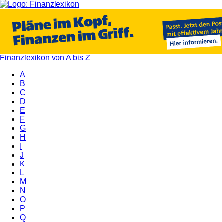
Finanzlexikon von A bis Z
A
B
C
D
E
F
G
H
I
J
K
L
M
N
O
P
Q