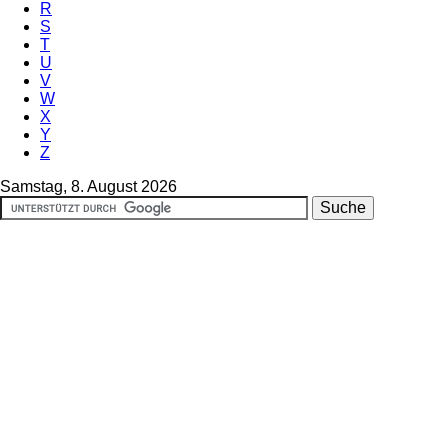
R
S
T
U
V
W
X
Y
Z
Samstag, 8. August 2026