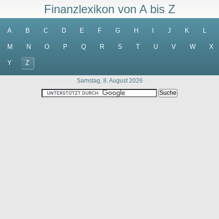
Finanzlexikon von A bis Z
A
B
C
D
E
F
G
H
I
J
K
L
M
N
O
P
Q
R
S
T
U
V
W
X
Y
Z
Samstag, 8. August 2026