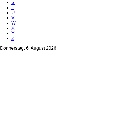
S
T
U
V
W
X
Y
Z
Donnerstag, 6. August 2026