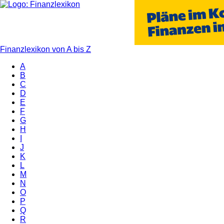
Finanzlexikon von A bis Z
A
B
C
D
E
F
G
H
I
J
K
L
M
N
O
P
Q
R