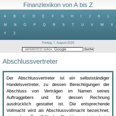
Finanzlexikon von A bis Z
A
B
C
D
E
F
G
H
I
J
K
L
M
N
O
P
Q
R
S
T
U
V
W
X
Y
Z
Freitag, 7. August 2026
Abschlussvertreter
Der Abschlussvertreter ist ein selbstständiger
Handelsvertreter, zu dessen Berechtigungen der
Abschluss von Verträgen im Namen seines
Auftraggebers und für dessen Rechnung
ausdrücklich gestattet ist. Die entsprechende
Vollmacht wird als Abschlussvollmacht bezeichnet,