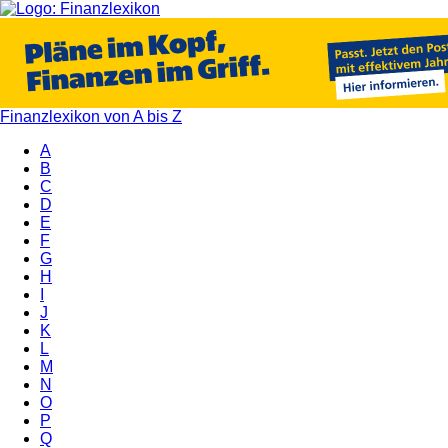
Finanzlexikon von A bis Z
A
B
C
D
E
F
G
H
I
J
K
L
M
N
O
P
Q