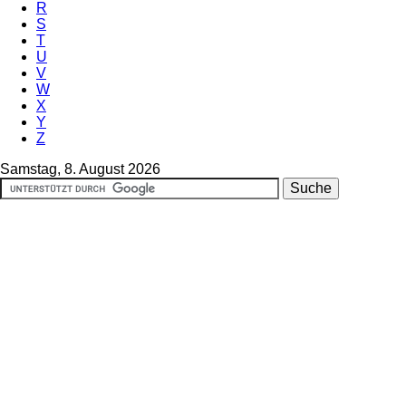
R
S
T
U
V
W
X
Y
Z
Samstag, 8. August 2026