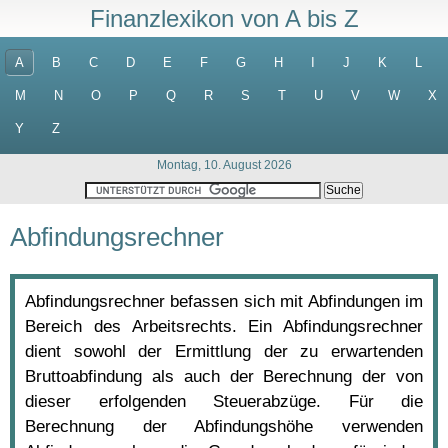
Finanzlexikon von A bis Z
A
B
C
D
E
F
G
H
I
J
K
L
M
N
O
P
Q
R
S
T
U
V
W
X
Y
Z
Montag, 10. August 2026
Abfindungsrechner
Abfindungsrechner befassen sich mit Abfindungen im
Bereich des Arbeitsrechts. Ein Abfindungsrechner
dient sowohl der Ermittlung der zu erwartenden
Bruttoabfindung als auch der Berechnung der von
dieser erfolgenden Steuerabzüge. Für die
Berechnung der Abfindungshöhe verwenden