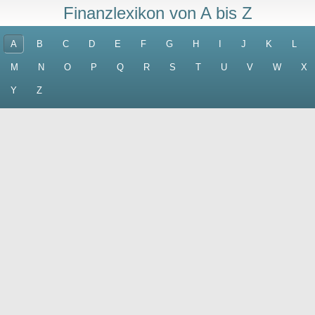
Finanzlexikon von A bis Z
A
B
C
D
E
F
G
H
I
J
K
L
M
N
O
P
Q
R
S
T
U
V
W
X
Y
Z