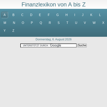
Finanzlexikon von A bis Z
A
B
C
D
E
F
G
H
I
J
K
L
M
N
O
P
Q
R
S
T
U
V
W
X
Y
Z
Donnerstag, 6. August 2026