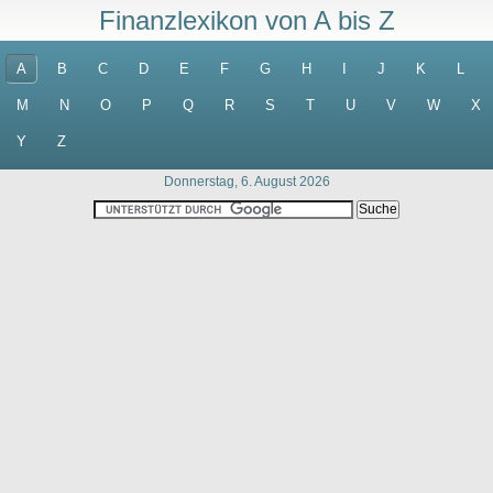
Finanzlexikon von A bis Z
A
B
C
D
E
F
G
H
I
J
K
L
M
N
O
P
Q
R
S
T
U
V
W
X
Y
Z
Donnerstag, 6. August 2026