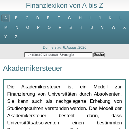
Finanzlexikon von A bis Z
A
B
C
D
E
F
G
H
I
J
K
L
M
N
O
P
Q
R
S
T
U
V
W
X
Y
Z
Donnerstag, 6. August 2026
Akademikersteuer
Die Akademikersteuer ist ein Modell zur
Finanzierung von Universitäten durch Absolventen.
Sie kann auch als nachgelagerte Erhebung von
Studiengebühren verstanden werden. Das Modell der
Akademikersteuer besteht darin, dass
Universitätsabsolventen einen bestimmten