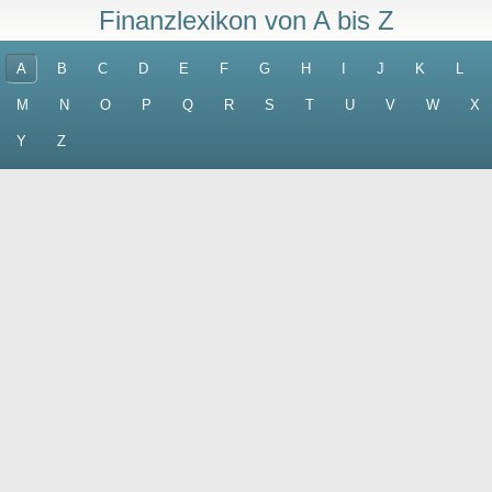
Finanzlexikon von A bis Z
A
B
C
D
E
F
G
H
I
J
K
L
M
N
O
P
Q
R
S
T
U
V
W
X
Y
Z