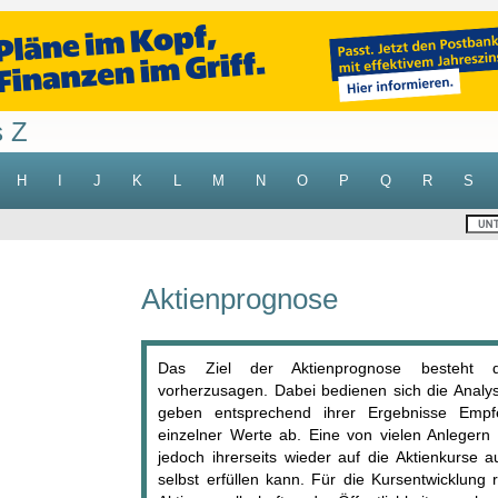
s Z
H
I
J
K
L
M
N
O
P
Q
R
S
Aktienprognose
Das Ziel der Aktienprognose besteht dar
vorherzusagen. Dabei bedienen sich die Analy
geben entsprechend ihrer Ergebnisse Emp
einzelner Werte ab. Eine von vielen Anlegern 
jedoch ihrerseits wieder auf die Aktienkurse 
selbst erfüllen kann. Für die Kursentwicklung