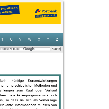
T
U
V
W
X
Y
Z
in, künftige Kursentwicklungen
sten unterschiedlicher Methoden und
fehlungen zum Kauf oder Verkauf
beachtete Aktienprognose wirkt sich
aus, so dass sie sich als Vorhersage
 relevante Informationen müssen von