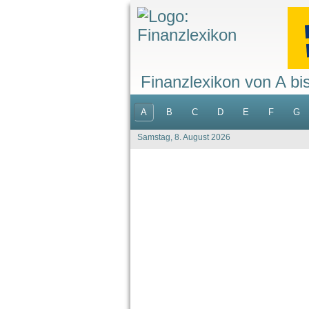
Finanzlexikon von A bi
A
B
C
D
E
F
G
Samstag, 8. August 2026