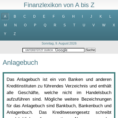
Finanzlexikon von A bis Z
A
B
C
D
E
F
G
H
I
J
K
L
M
N
O
P
Q
R
S
T
U
V
W
X
Y
Z
Sonntag, 9. August 2026
Anlagebuch
Das Anlagebuch ist ein von Banken und anderen
Kreditinstituten zu führendes Verzeichnis und enthält
alle Geschäfte, welche nicht im Handelsbuch
aufzuführen sind. Mögliche weitere Bezeichnungen
für das Anlagebuch sind Bankbuch, Bankenbuch und
Anlagenbuch. Das Kreditwesengesetz schreibt