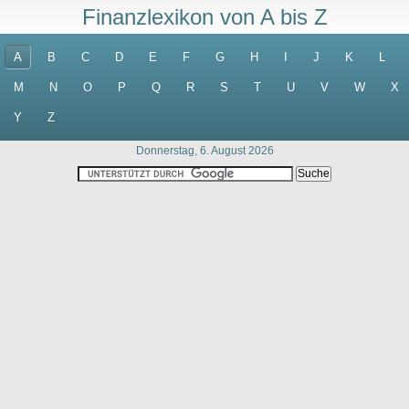
Finanzlexikon von A bis Z
A
B
C
D
E
F
G
H
I
J
K
L
M
N
O
P
Q
R
S
T
U
V
W
X
Y
Z
Donnerstag, 6. August 2026