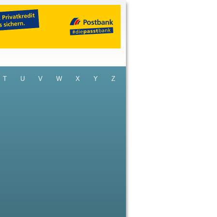
T
U
V
W
X
Y
Z