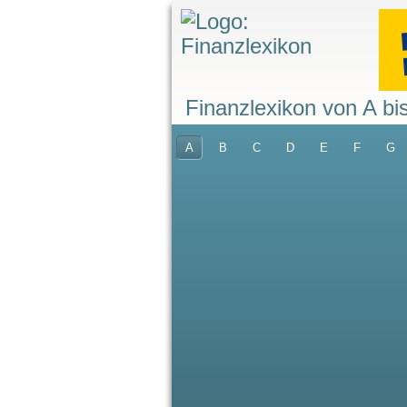
Finanzlexikon von A bi
A
B
C
D
E
F
G