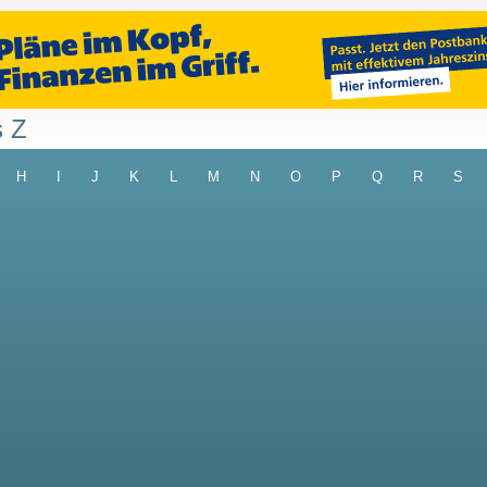
s Z
H
I
J
K
L
M
N
O
P
Q
R
S