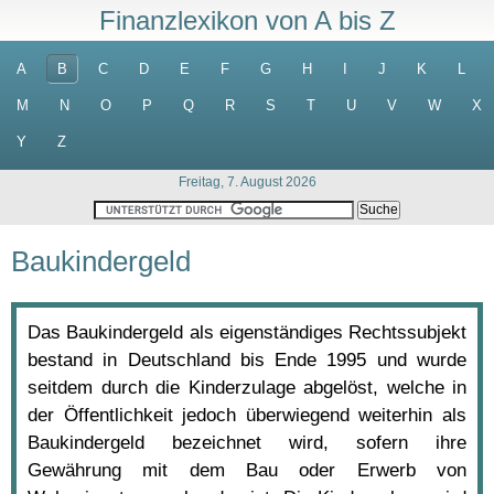
Finanzlexikon von A bis Z
A
B
C
D
E
F
G
H
I
J
K
L
M
N
O
P
Q
R
S
T
U
V
W
X
Y
Z
Freitag, 7. August 2026
Baukindergeld
Das Baukindergeld als eigenständiges Rechtssubjekt
bestand in Deutschland bis Ende 1995 und wurde
seitdem durch die Kinderzulage abgelöst, welche in
der Öffentlichkeit jedoch überwiegend weiterhin als
Baukindergeld bezeichnet wird, sofern ihre
Gewährung mit dem Bau oder Erwerb von