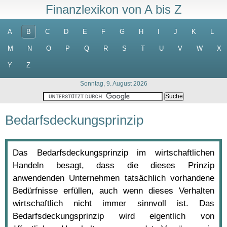
Finanzlexikon von A bis Z
A
B
C
D
E
F
G
H
I
J
K
L
M
N
O
P
Q
R
S
T
U
V
W
X
Y
Z
Sonntag, 9. August 2026
Bedarfsdeckungsprinzip
Das Bedarfsdeckungsprinzip im wirtschaftlichen
Handeln besagt, dass die dieses Prinzip
anwendenden Unternehmen tatsächlich vorhandene
Bedürfnisse erfüllen, auch wenn dieses Verhalten
wirtschaftlich nicht immer sinnvoll ist. Das
Bedarfsdeckungsprinzip wird eigentlich von