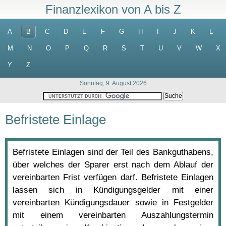
Finanzlexikon von A bis Z
A
B
C
D
E
F
G
H
I
J
K
L
M
N
O
P
Q
R
S
T
U
V
W
X
Y
Z
Sonntag, 9. August 2026
Befristete Einlage
Befristete Einlagen sind der Teil des Bankguthabens,
über welches der Sparer erst nach dem Ablauf der
vereinbarten Frist verfügen darf. Befristete Einlagen
lassen sich in Kündigungsgelder mit einer
vereinbarten Kündigungsdauer sowie in Festgelder
mit einem vereinbarten Auszahlungstermin