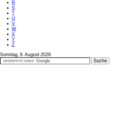
R
S
T
U
V
W
X
Y
Z
Sonntag, 9. August 2026