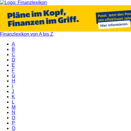
Finanzlexikon von A bis Z
A
B
C
D
E
F
G
H
I
J
K
L
M
N
O
P
Q