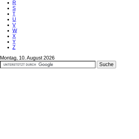
R
S
T
U
V
W
X
Y
Z
Montag, 10. August 2026