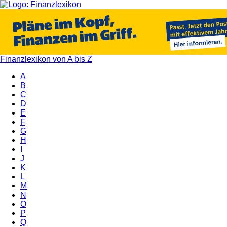
Finanzlexikon von A bis Z
A
B
C
D
E
F
G
H
I
J
K
L
M
N
O
P
Q