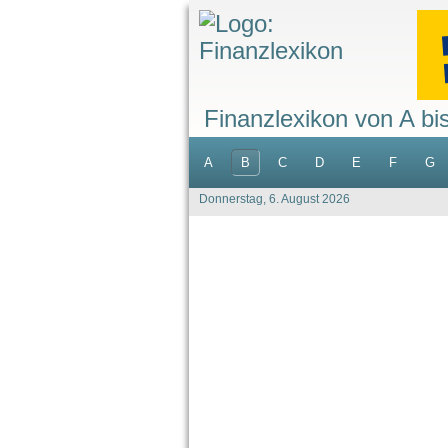
Finanzlexikon von A bi
A
B
C
D
E
F
G
Donnerstag, 6. August 2026