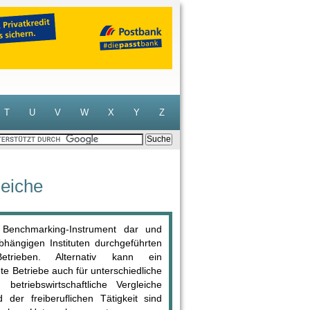
T
U
V
W
X
Y
Z
leiche
in Benchmarking-Instrument dar und
hängigen Instituten durchgeführten
trieben. Alternativ kann ein
rete Betriebe auch für unterschiedliche
etriebswirtschaftliche Vergleiche
der freiberuflichen Tätigkeit sind