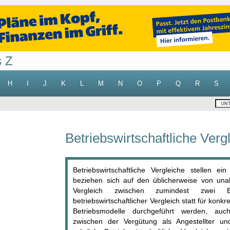
s Z
H
I
J
K
L
M
N
O
P
Q
R
S
Betriebswirtschaftliche Verg
Betriebswirtschaftliche Vergleiche stellen e
beziehen sich auf den üblicherweise von unab
Vergleich zwischen zumindest zwei Be
betriebswirtschaftlicher Vergleich statt für konk
Betriebsmodelle durchgeführt werden, auch b
zwischen der Vergütung als Angestellter und 