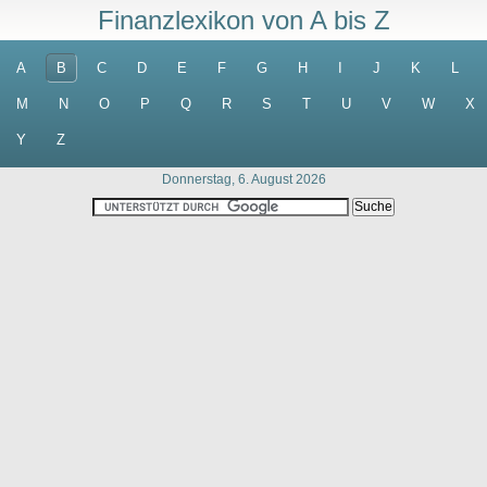
Finanzlexikon von A bis Z
A
B
C
D
E
F
G
H
I
J
K
L
M
N
O
P
Q
R
S
T
U
V
W
X
Y
Z
Donnerstag, 6. August 2026