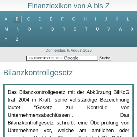
Finanzlexikon von A bis Z
A
B
C
D
E
F
G
H
I
J
K
L
M
N
O
P
Q
R
S
T
U
V
W
X
Y
Z
Donnerstag, 6. August 2026
Bilanzkontrollgesetz
Das Bilanzkontrollgesetz mit der Abkürzung BilKoG
trat 2004 in Kraft, seine vollständige Bezeichnung
lautet “Gesetz zur Kontrolle von
Unternehmensabschlüssen“. Das
Bilanzkontrollgesetz schreibt eine Überprüfung von
Unternehmen vor, welche am amtlichen oder