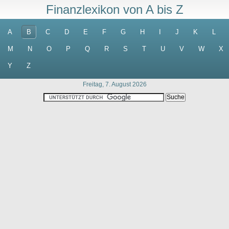
Finanzlexikon von A bis Z
A
B
C
D
E
F
G
H
I
J
K
L
M
N
O
P
Q
R
S
T
U
V
W
X
Y
Z
Freitag, 7. August 2026