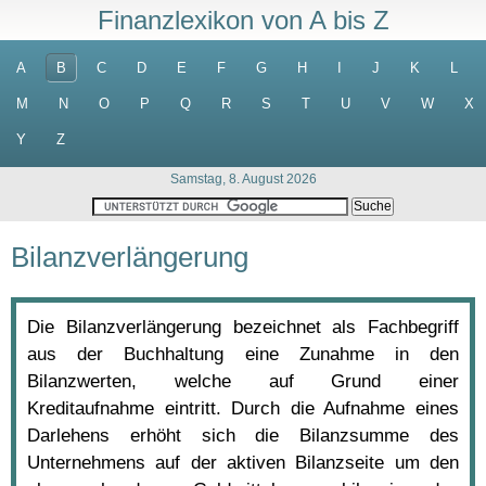
Finanzlexikon von A bis Z
A
B
C
D
E
F
G
H
I
J
K
L
M
N
O
P
Q
R
S
T
U
V
W
X
Y
Z
Samstag, 8. August 2026
Bilanzverlängerung
Die Bilanzverlängerung bezeichnet als Fachbegriff
aus der Buchhaltung eine Zunahme in den
Bilanzwerten, welche auf Grund einer
Kreditaufnahme eintritt. Durch die Aufnahme eines
Darlehens erhöht sich die Bilanzsumme des
Unternehmens auf der aktiven Bilanzseite um den