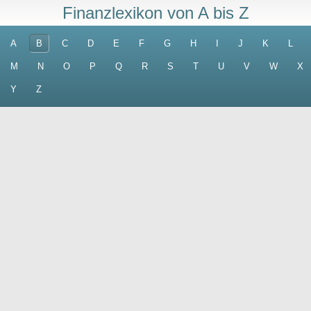
Finanzlexikon von A bis Z
A
B
C
D
E
F
G
H
I
J
K
L
M
N
O
P
Q
R
S
T
U
V
W
X
Y
Z