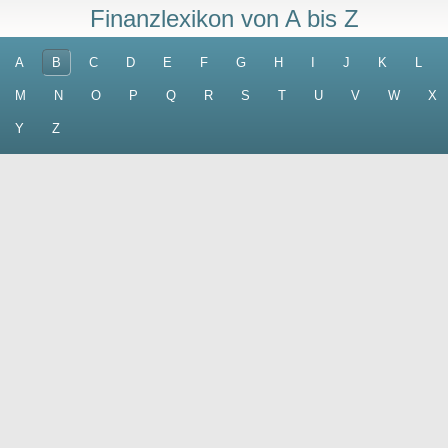
Finanzlexikon von A bis Z
A
B
C
D
E
F
G
H
I
J
K
L
M
N
O
P
Q
R
S
T
U
V
W
X
Y
Z