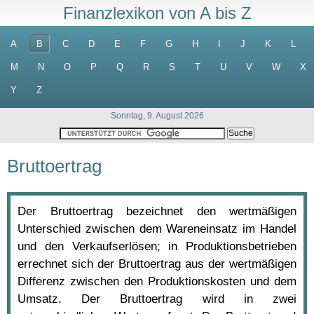
Finanzlexikon von A bis Z
A
B
C
D
E
F
G
H
I
J
K
L
M
N
O
P
Q
R
S
T
U
V
W
X
Y
Z
Sonntag, 9. August 2026
Bruttoertrag
Der Bruttoertrag bezeichnet den wertmäßigen
Unterschied zwischen dem Wareneinsatz im Handel
und den Verkaufserlösen; in Produktionsbetrieben
errechnet sich der Bruttoertrag aus der wertmäßigen
Differenz zwischen den Produktionskosten und dem
Umsatz. Der Bruttoertrag wird in zwei