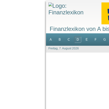
Finanzlexikon von A bi
A
B
C
D
E
F
G
Freitag, 7. August 2026