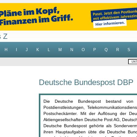
s Z
H
I
J
K
L
M
N
O
P
Q
R
S
Deutsche Bundespost DBP
Die Deutsche Bundespost bestand von
Postdienstleistungen, Telekommunikationsdien
Postscheckämter. Mit der Auflösung der De
Aktiengesellschaften Deutsche Post AG, Deuts
Deutsche Bundespost gehörte als Sonderver
ihren Hauptaufgaben übte die Deutsche Bunde