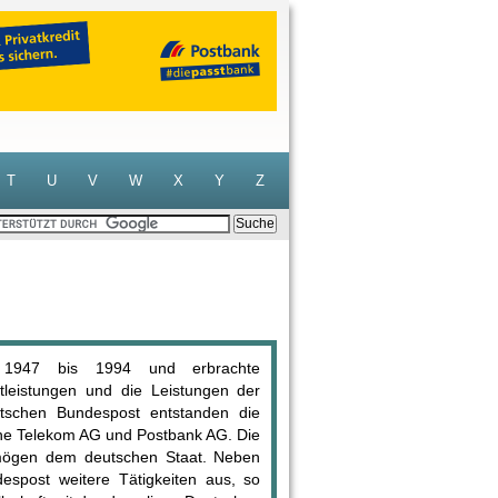
T
U
V
W
X
Y
Z
 1947 bis 1994 und erbrachte
stleistungen und die Leistungen der
utschen Bundespost entstanden die
che Telekom AG und Postbank AG. Die
mögen dem deutschen Staat. Neben
spost weitere Tätigkeiten aus, so