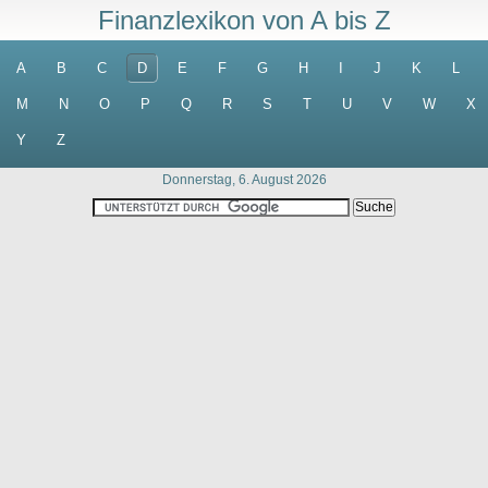
Finanzlexikon von A bis Z
A
B
C
D
E
F
G
H
I
J
K
L
M
N
O
P
Q
R
S
T
U
V
W
X
Y
Z
Donnerstag, 6. August 2026