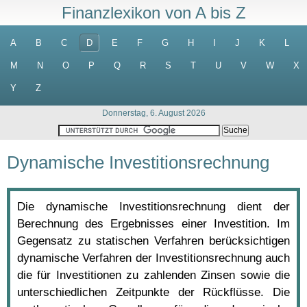
Finanzlexikon von A bis Z
A
B
C
D
E
F
G
H
I
J
K
L
M
N
O
P
Q
R
S
T
U
V
W
X
Y
Z
Donnerstag, 6. August 2026
Dynamische Investitionsrechnung
Die dynamische Investitionsrechnung dient der
Berechnung des Ergebnisses einer Investition. Im
Gegensatz zu statischen Verfahren berücksichtigen
dynamische Verfahren der Investitionsrechnung auch
die für Investitionen zu zahlenden Zinsen sowie die
unterschiedlichen Zeitpunkte der Rückflüsse. Die