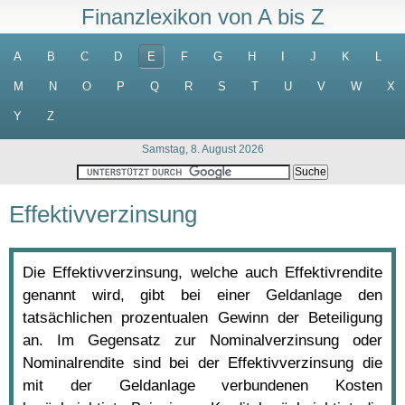
Finanzlexikon von A bis Z
A
B
C
D
E
F
G
H
I
J
K
L
M
N
O
P
Q
R
S
T
U
V
W
X
Y
Z
Samstag, 8. August 2026
Effektivverzinsung
Die Effektivverzinsung, welche auch Effektivrendite
genannt wird, gibt bei einer Geldanlage den
tatsächlichen prozentualen Gewinn der Beteiligung
an. Im Gegensatz zur Nominalverzinsung oder
Nominalrendite sind bei der Effektivverzinsung die
mit der Geldanlage verbundenen Kosten