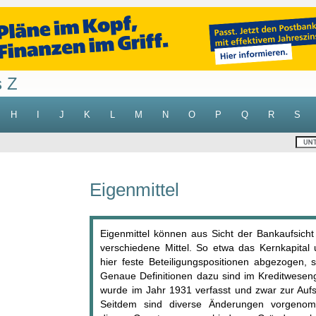
s Z
H
I
J
K
L
M
N
O
P
Q
R
S
Eigenmittel
Eigenmittel können aus Sicht der Bankaufsich
verschiedene Mittel. So etwa das Kernkapital
hier feste Beteiligungspositionen abgezogen, s
Genaue Definitionen dazu sind im Kreditwesen
wurde im Jahr 1931 verfasst und zwar zur Aufsi
Seitdem sind diverse Änderungen vorgenom