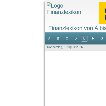
Finanzlexikon von A bi
A
B
C
D
E
F
G
Donnerstag, 6. August 2026