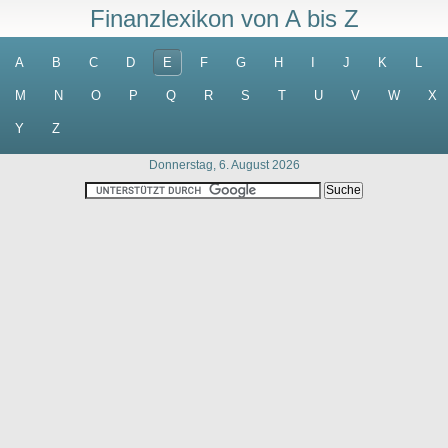
Finanzlexikon von A bis Z
A
B
C
D
E
F
G
H
I
J
K
L
M
N
O
P
Q
R
S
T
U
V
W
X
Y
Z
Donnerstag, 6. August 2026