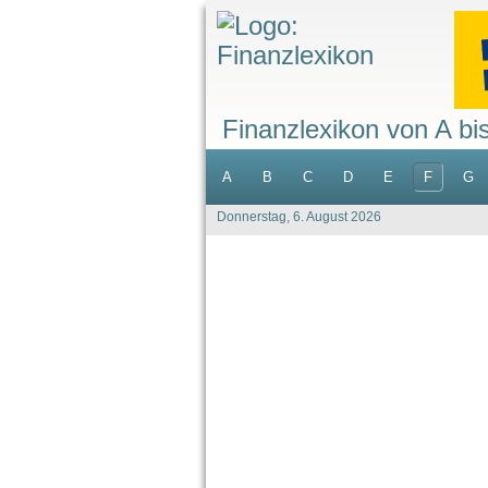
Finanzlexikon von A bi
A
B
C
D
E
F
G
Donnerstag, 6. August 2026