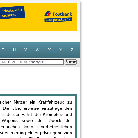
T
U
V
W
X
Y
Z
lcher Nutzer ein Kraftfahrzeug zu
. Die üblicherweise einzutragenden
Ende der Fahrt, der Kilometerstand
 Wagens sowie der Zweck der
nbuches kann innerbetrieblichen
ersteuerung eines privat genutzten