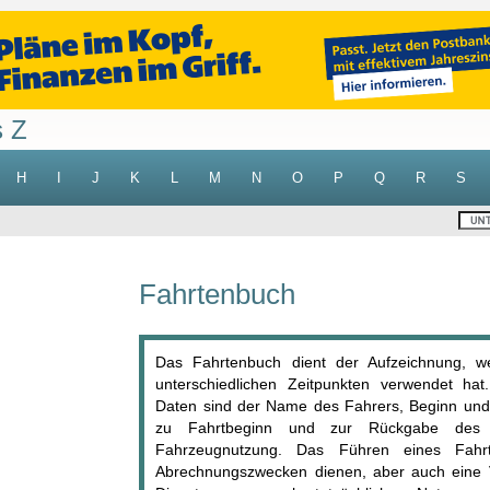
s Z
H
I
J
K
L
M
N
O
P
Q
R
S
Fahrtenbuch
Das Fahrtenbuch dient der Aufzeichnung, we
unterschiedlichen Zeitpunkten verwendet hat
Daten sind der Name des Fahrers, Beginn und 
zu Fahrtbeginn und zur Rückgabe des
Fahrzeugnutzung. Das Führen eines Fahrte
Abrechnungszwecken dienen, aber auch eine V