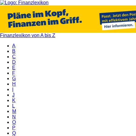
Finanzlexikon von A bis Z
A
B
C
D
E
F
G
H
I
J
K
L
M
N
O
P
Q