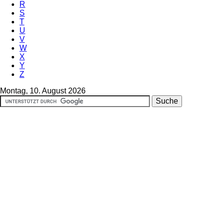
R
S
T
U
V
W
X
Y
Z
Montag, 10. August 2026