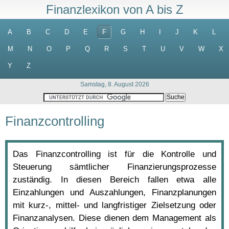
Finanzlexikon von A bis Z
A
B
C
D
E
F
G
H
I
J
K
L
M
N
O
P
Q
R
S
T
U
V
W
X
Y
Z
Samstag, 8. August 2026
Finanzcontrolling
Das Finanzcontrolling ist für die Kontrolle und
Steuerung sämtlicher Finanzierungsprozesse
zuständig. In diesen Bereich fallen etwa alle
Einzahlungen und Auszahlungen, Finanzplanungen
mit kurz-, mittel- und langfristiger Zielsetzung oder
Finanzanalysen. Diese dienen dem Management als